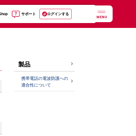
 Shop
サポート
ログインする
MENU
製品
携帯電話の電波防護への
適合性について