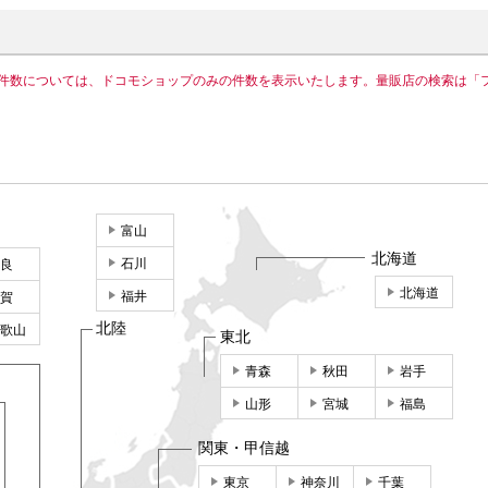
件数については、ドコモショップのみの件数を表示いたします。量販店の検索は「
富山
北海道
石川
良
北海道
福井
賀
北陸
歌山
東北
青森
秋田
岩手
山形
宮城
福島
関東・甲信越
東京
神奈川
千葉