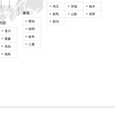
埼玉
茨城
栃木
東海
群馬
山梨
長野
愛知
新潟
四国
静岡
香川
岐阜
愛媛
三重
高知
徳島