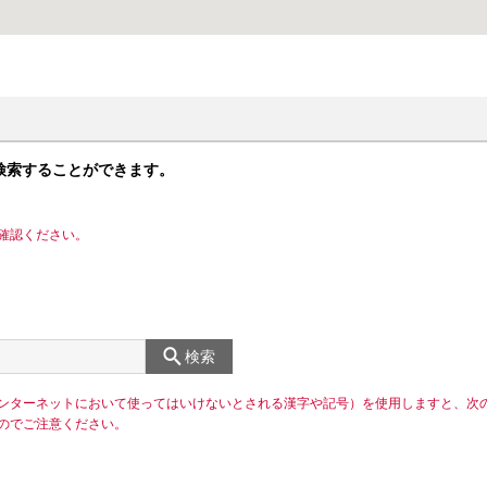
検索することができます。
確認ください。
検索
ンターネットにおいて使ってはいけないとされる漢字や記号）を使用しますと、次
のでご注意ください。