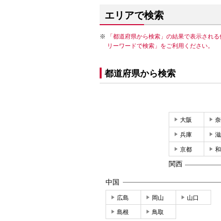
エリアで検索
「都道府県から検索」の結果で表示される
リーワードで検索」をご利用ください。
都道府県から検索
大阪
奈
兵庫
滋
京都
和
関西
中国
広島
岡山
山口
島根
鳥取