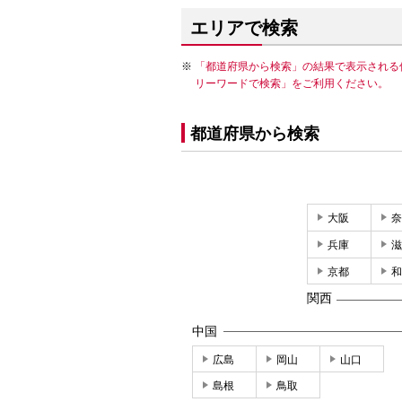
エリアで検索
「都道府県から検索」の結果で表示される
リーワードで検索」をご利用ください。
都道府県から検索
大阪
奈
兵庫
滋
京都
和
関西
中国
広島
岡山
山口
島根
鳥取