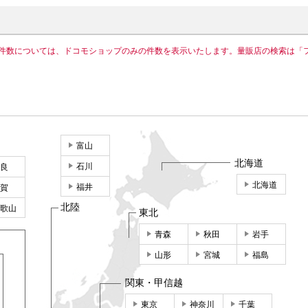
件数については、ドコモショップのみの件数を表示いたします。量販店の検索は「
富山
北海道
石川
良
北海道
福井
賀
北陸
歌山
東北
青森
秋田
岩手
山形
宮城
福島
関東・甲信越
東京
神奈川
千葉