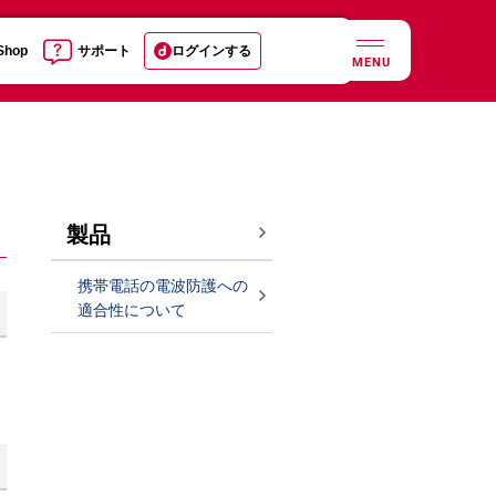
 Shop
サポート
ログインする
MENU
製品
携帯電話の電波防護への
適合性について