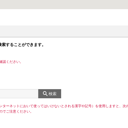
検索することができます。
確認ください。
検索
ンターネットにおいて使ってはいけないとされる漢字や記号）を使用しますと、次
のでご注意ください。