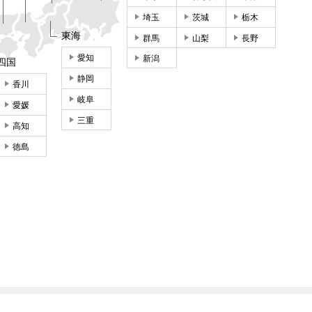
埼玉
茨城
栃木
東海
群馬
山梨
長野
愛知
新潟
四国
静岡
香川
岐阜
愛媛
三重
高知
徳島