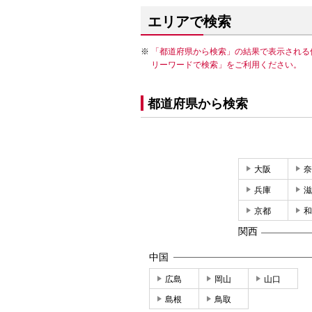
エリアで検索
「都道府県から検索」の結果で表示される
リーワードで検索」をご利用ください。
都道府県から検索
大阪
奈
兵庫
滋
京都
和
関西
中国
広島
岡山
山口
島根
鳥取