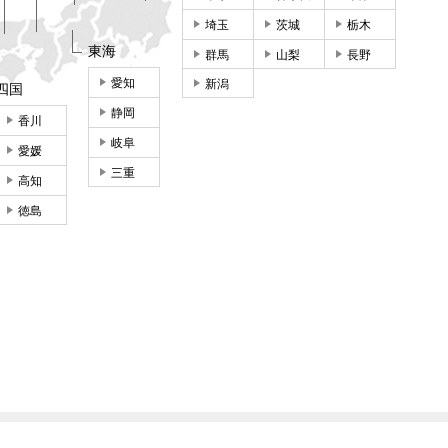
埼玉
茨城
栃木
東海
群馬
山梨
長野
愛知
新潟
四国
静岡
香川
岐阜
愛媛
三重
高知
徳島