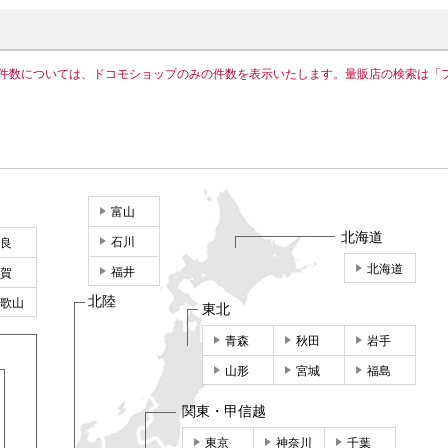
件数については、ドコモショップのみの件数を表示いたします。量販店の検索は「
富山
北海道
石川
良
北海道
福井
賀
北陸
歌山
東北
青森
秋田
岩手
山形
宮城
福島
関東・甲信越
東京
神奈川
千葉