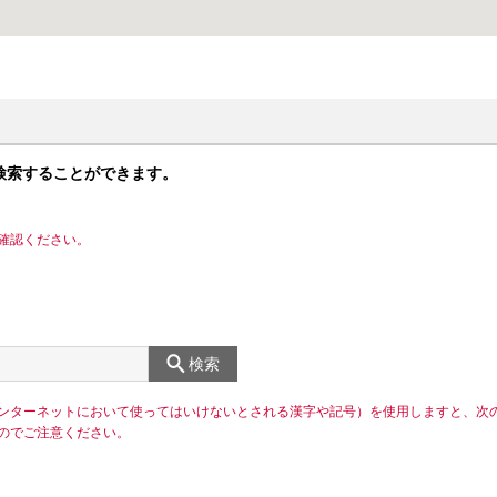
検索することができます。
確認ください。
検索
ンターネットにおいて使ってはいけないとされる漢字や記号）を使用しますと、次
のでご注意ください。