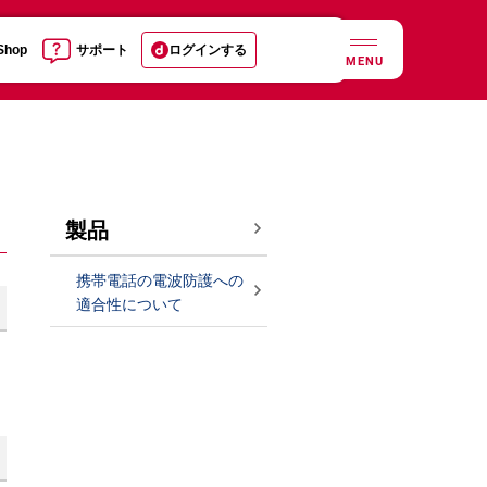
 Shop
サポート
ログインする
MENU
製品
携帯電話の電波防護への
適合性について