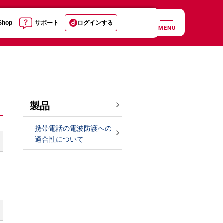
 Shop
サポート
ログインする
MENU
製品
携帯電話の電波防護への
適合性について