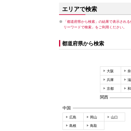
エリアで検索
「都道府県から検索」の結果で表示される
リーワードで検索」をご利用ください。
都道府県から検索
大阪
奈
兵庫
滋
京都
和
関西
中国
広島
岡山
山口
島根
鳥取