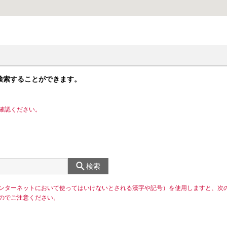
検索することができます。
確認ください。
検索
ンターネットにおいて使ってはいけないとされる漢字や記号）を使用しますと、次
のでご注意ください。