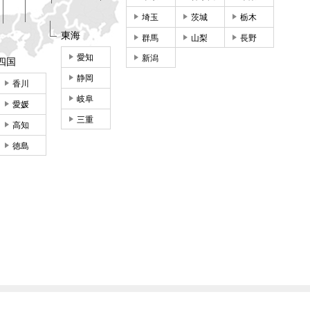
埼玉
茨城
栃木
東海
群馬
山梨
長野
愛知
新潟
四国
静岡
香川
岐阜
愛媛
三重
高知
徳島