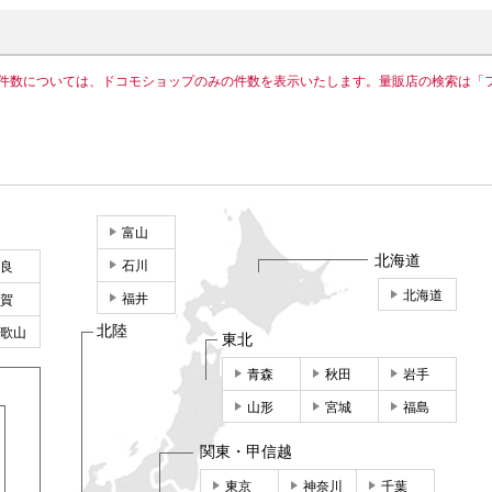
件数については、ドコモショップのみの件数を表示いたします。量販店の検索は「
富山
北海道
石川
良
北海道
福井
賀
北陸
歌山
東北
青森
秋田
岩手
山形
宮城
福島
関東・甲信越
東京
神奈川
千葉