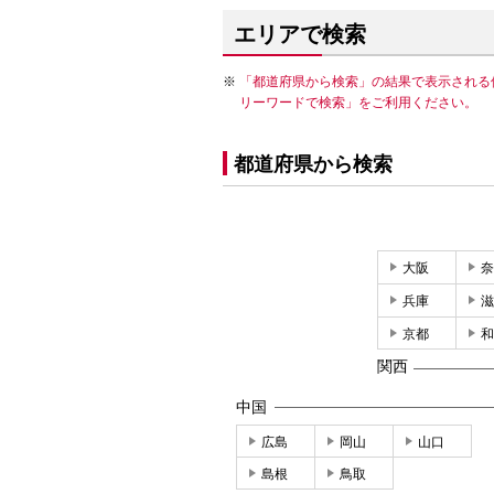
エリアで検索
「都道府県から検索」の結果で表示される
リーワードで検索」をご利用ください。
都道府県から検索
大阪
奈
兵庫
滋
京都
和
関西
中国
広島
岡山
山口
島根
鳥取