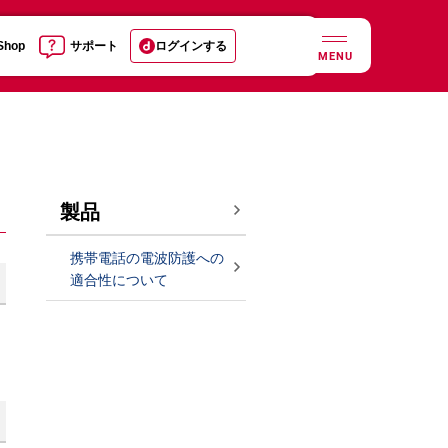
 Shop
サポート
ログインする
MENU
製品
携帯電話の電波防護への
適合性について