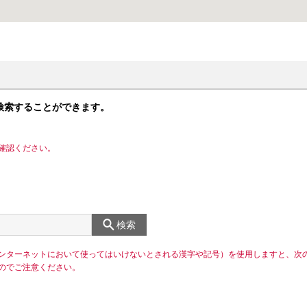
検索することができます。
確認ください。
検索
ンターネットにおいて使ってはいけないとされる漢字や記号）を使用しますと、次
のでご注意ください。