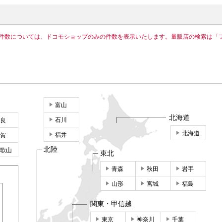
件数については、ドコモショップのみの件数を表示いたします。量販店の検索は「
富山
北海道
石川
良
北海道
福井
賀
北陸
歌山
東北
青森
秋田
岩手
山形
宮城
福島
関東・甲信越
東京
神奈川
千葉