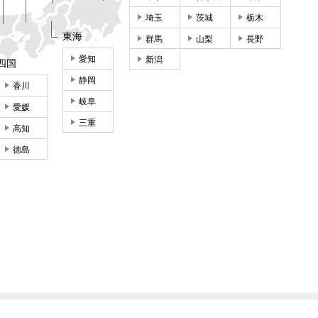
埼玉
茨城
栃木
東海
群馬
山梨
長野
愛知
新潟
四国
静岡
香川
岐阜
愛媛
三重
高知
徳島