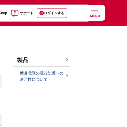
 Shop
サポート
ログインする
MENU
製品
携帯電話の電波防護への
適合性について