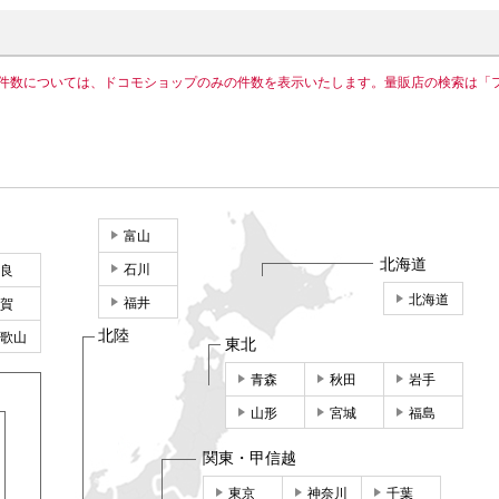
件数については、ドコモショップのみの件数を表示いたします。量販店の検索は「
富山
北海道
石川
良
北海道
福井
賀
北陸
歌山
東北
青森
秋田
岩手
山形
宮城
福島
関東・甲信越
東京
神奈川
千葉