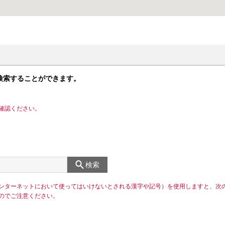
検索することができます。
確認ください。
検索
ンターネットにおいて使ってはいけないとされる漢字や記号）を使用しますと、次
のでご注意ください。