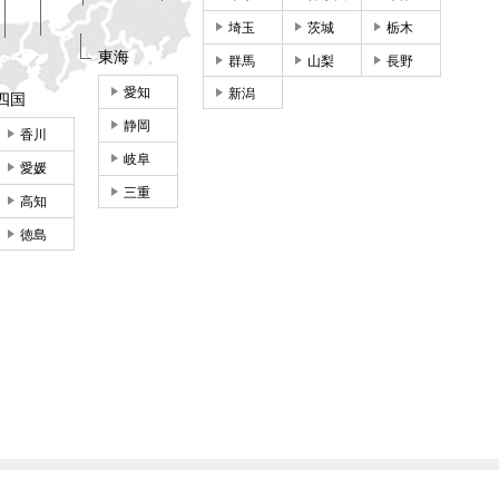
埼玉
茨城
栃木
東海
群馬
山梨
長野
愛知
新潟
四国
静岡
香川
岐阜
愛媛
三重
高知
徳島