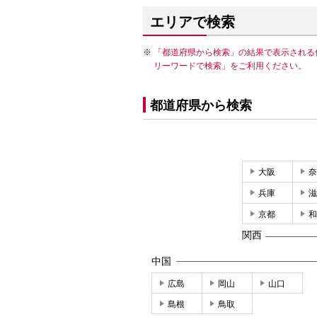
エリアで検索
「都道府県から検索」の結果で表示される
リーワードで検索」をご利用ください。
都道府県から検索
大阪
奈
兵庫
滋
京都
和
関西
中国
広島
岡山
山口
島根
鳥取