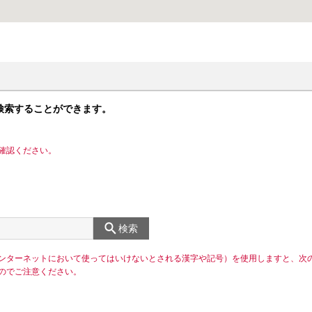
検索することができます。
確認ください。
検索
ンターネットにおいて使ってはいけないとされる漢字や記号）を使用しますと、次
のでご注意ください。