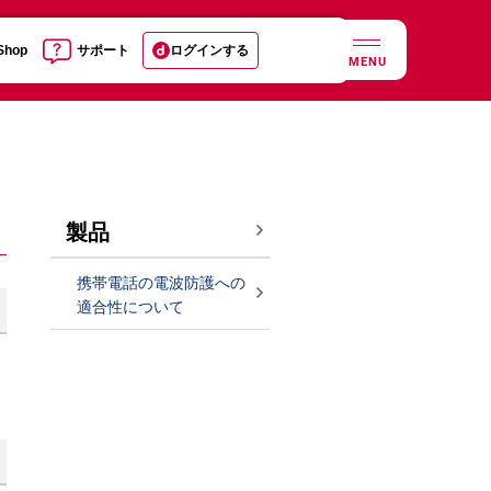
 Shop
サポート
ログインする
MENU
製品
携帯電話の電波防護への
適合性について