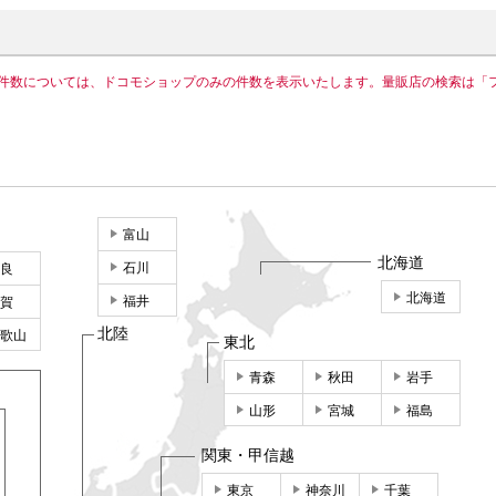
件数については、ドコモショップのみの件数を表示いたします。量販店の検索は「
富山
北海道
石川
良
北海道
福井
賀
北陸
歌山
東北
青森
秋田
岩手
山形
宮城
福島
関東・甲信越
東京
神奈川
千葉