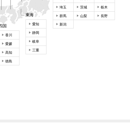
埼玉
茨城
栃木
東海
群馬
山梨
長野
愛知
新潟
四国
静岡
香川
岐阜
愛媛
三重
高知
徳島