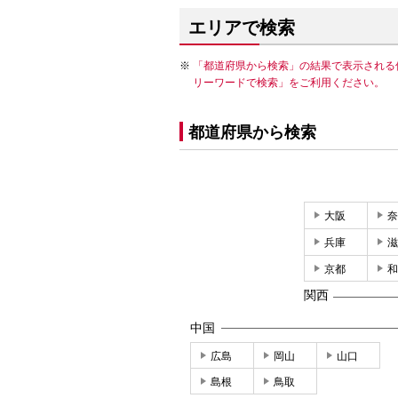
エリアで検索
「都道府県から検索」の結果で表示される
リーワードで検索」をご利用ください。
都道府県から検索
大阪
奈
兵庫
滋
京都
和
関西
中国
広島
岡山
山口
島根
鳥取