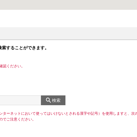
検索することができます。
確認ください。
検索
ンターネットにおいて使ってはいけないとされる漢字や記号）を使用しますと、次
のでご注意ください。