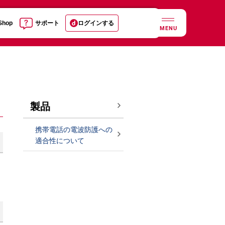
 Shop
サポート
ログインする
MENU
製品
携帯電話の電波防護への
適合性について