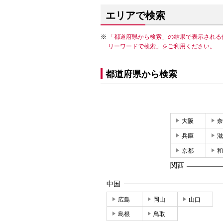
エリアで検索
「都道府県から検索」の結果で表示される
リーワードで検索」をご利用ください。
都道府県から検索
大阪
奈
兵庫
滋
京都
和
関西
中国
広島
岡山
山口
島根
鳥取