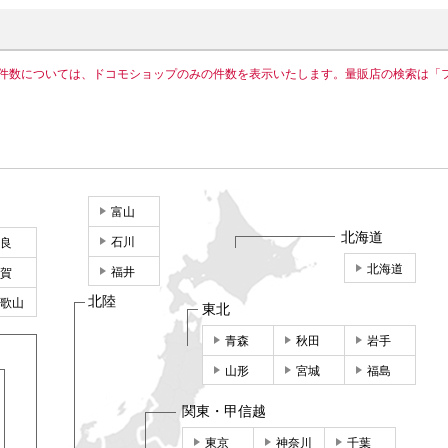
件数については、ドコモショップのみの件数を表示いたします。量販店の検索は「
富山
北海道
石川
良
北海道
福井
賀
北陸
歌山
東北
青森
秋田
岩手
山形
宮城
福島
関東・甲信越
東京
神奈川
千葉