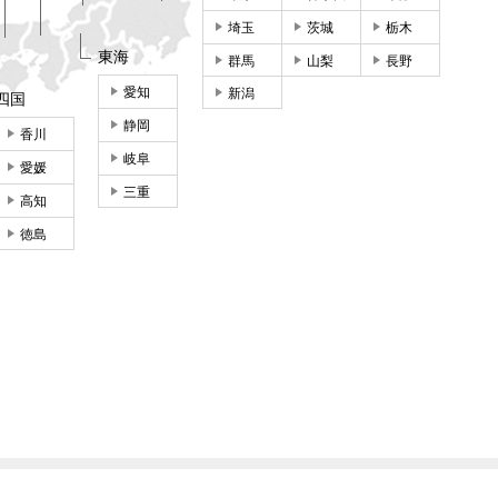
埼玉
茨城
栃木
東海
群馬
山梨
長野
愛知
新潟
四国
静岡
香川
岐阜
愛媛
三重
高知
徳島