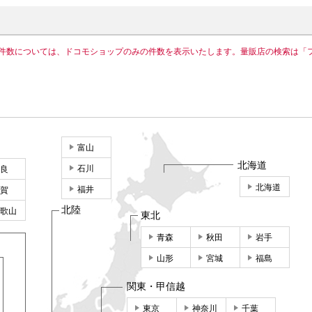
件数については、ドコモショップのみの件数を表示いたします。量販店の検索は「
富山
北海道
石川
良
北海道
福井
賀
北陸
歌山
東北
青森
秋田
岩手
山形
宮城
福島
関東・甲信越
東京
神奈川
千葉