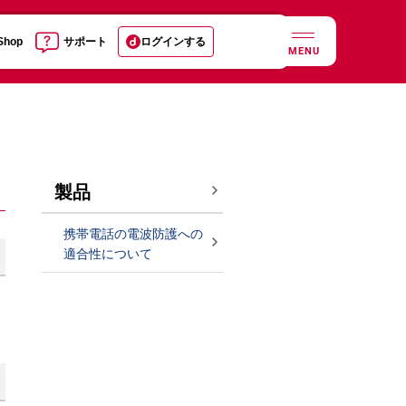
 Shop
サポート
ログインする
MENU
製品
携帯電話の電波防護への
適合性について