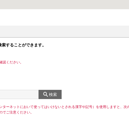
検索することができます。
確認ください。
検索
ンターネットにおいて使ってはいけないとされる漢字や記号）を使用しますと、次
のでご注意ください。