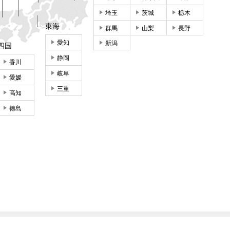
埼玉
茨城
栃木
東海
群馬
山梨
長野
愛知
新潟
四国
静岡
香川
岐阜
愛媛
三重
高知
徳島