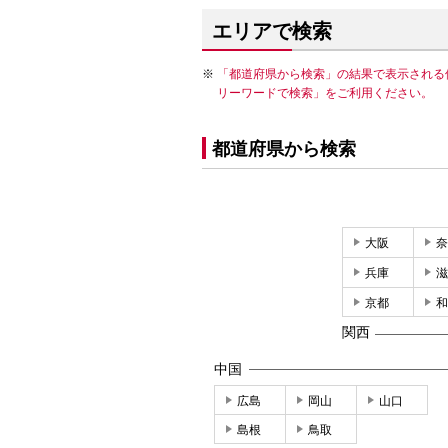
エリアで検索
「都道府県から検索」の結果で表示される
リーワードで検索」をご利用ください。
都道府県から検索
大阪
奈
兵庫
滋
京都
和
関西
中国
広島
岡山
山口
島根
鳥取