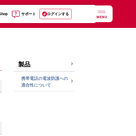
 Shop
サポート
ログインする
MENU
製品
携帯電話の電波防護への
適合性について