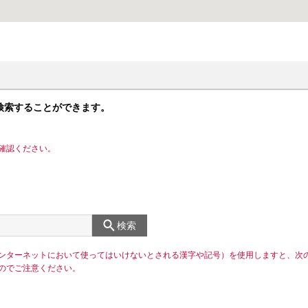
検索することができます。
確認ください。
検索
ンターネットにおいて使ってはいけないとされる漢字や記号）を使用しますと、次
のでご注意ください。