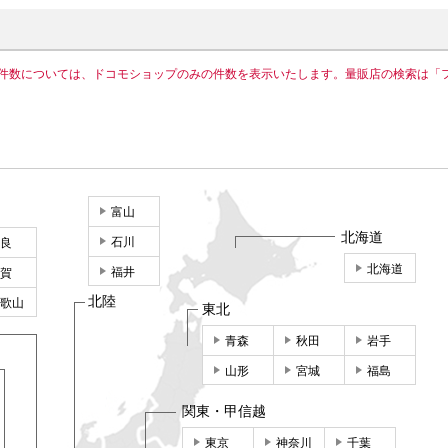
件数については、ドコモショップのみの件数を表示いたします。量販店の検索は「
富山
北海道
石川
良
北海道
福井
賀
北陸
歌山
東北
青森
秋田
岩手
山形
宮城
福島
関東・甲信越
東京
神奈川
千葉