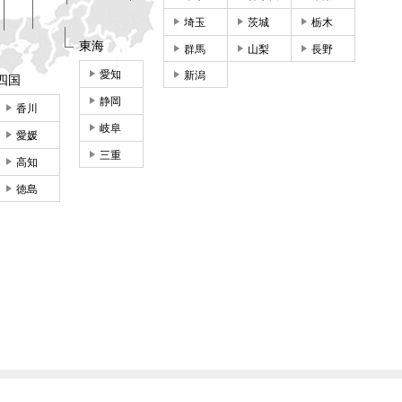
埼玉
茨城
栃木
東海
群馬
山梨
長野
愛知
新潟
四国
静岡
香川
岐阜
愛媛
三重
高知
徳島