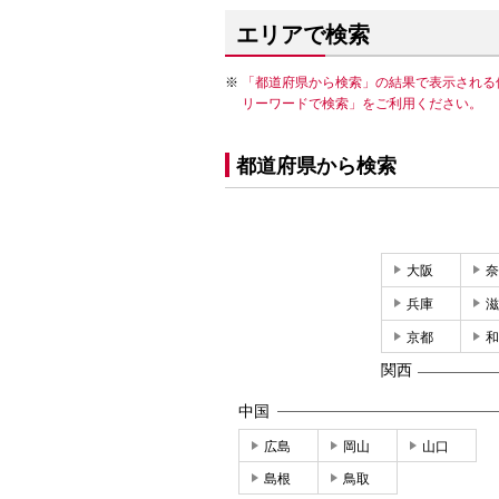
エリアで検索
「都道府県から検索」の結果で表示される
リーワードで検索」をご利用ください。
都道府県から検索
大阪
奈
兵庫
滋
京都
和
関西
中国
広島
岡山
山口
島根
鳥取