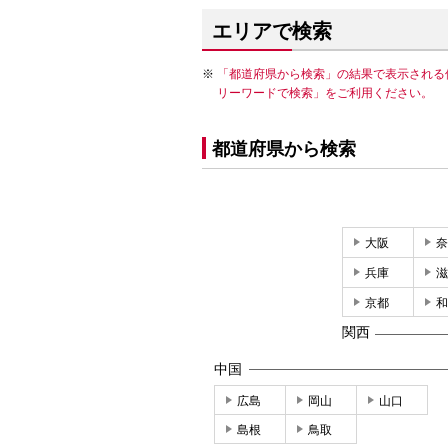
エリアで検索
「都道府県から検索」の結果で表示される
リーワードで検索」をご利用ください。
都道府県から検索
大阪
奈
兵庫
滋
京都
和
関西
中国
広島
岡山
山口
島根
鳥取