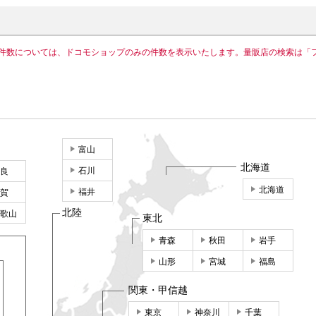
件数については、ドコモショップのみの件数を表示いたします。量販店の検索は「
富山
北海道
石川
良
北海道
福井
賀
北陸
歌山
東北
青森
秋田
岩手
山形
宮城
福島
関東・甲信越
東京
神奈川
千葉