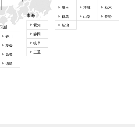
埼玉
茨城
栃木
東海
群馬
山梨
長野
愛知
新潟
四国
静岡
香川
岐阜
愛媛
三重
高知
徳島