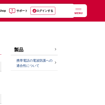
 Shop
サポート
ログインする
MENU
製品
携帯電話の電波防護への
適合性について