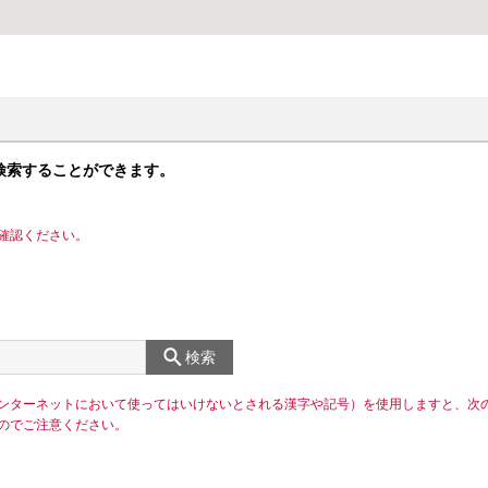
検索することができます。
確認ください。
検索
ンターネットにおいて使ってはいけないとされる漢字や記号）を使用しますと、次
のでご注意ください。