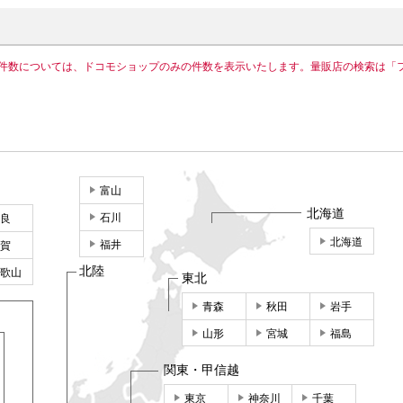
件数については、ドコモショップのみの件数を表示いたします。量販店の検索は「
富山
北海道
石川
良
北海道
福井
賀
北陸
歌山
東北
青森
秋田
岩手
山形
宮城
福島
関東・甲信越
東京
神奈川
千葉