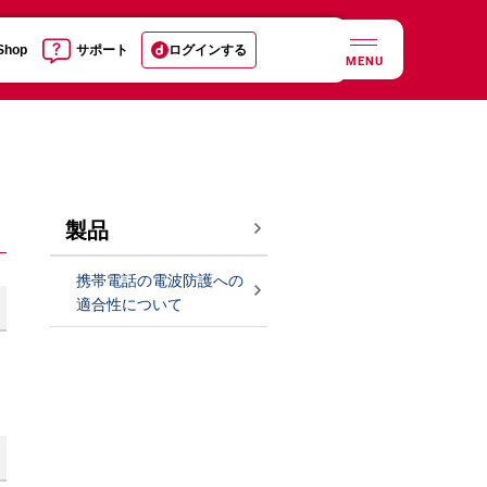
 Shop
サポート
ログインする
MENU
製品
携帯電話の電波防護への
適合性について