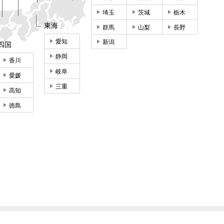
埼玉
茨城
栃木
東海
群馬
山梨
長野
愛知
新潟
四国
静岡
香川
岐阜
愛媛
三重
高知
徳島