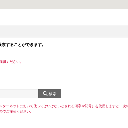
検索することができます。
確認ください。
検索
ンターネットにおいて使ってはいけないとされる漢字や記号）を使用しますと、次
のでご注意ください。