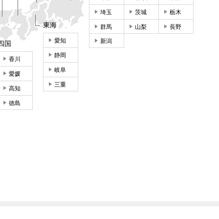
埼玉
茨城
栃木
東海
群馬
山梨
長野
愛知
新潟
四国
静岡
香川
岐阜
愛媛
三重
高知
徳島