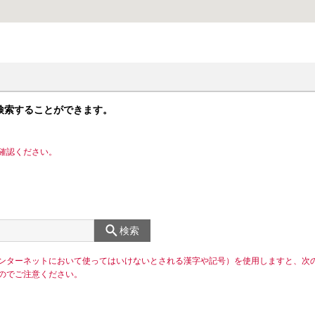
検索することができます。
確認ください。
検索
ンターネットにおいて使ってはいけないとされる漢字や記号）を使用しますと、次
のでご注意ください。