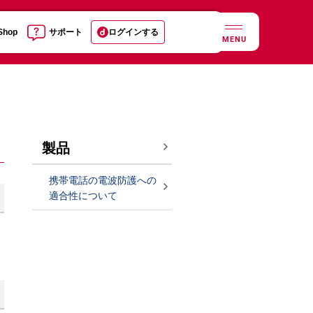
 Shop
サポート
ログインする
MENU
製品
携帯電話の電波防護への
適合性について