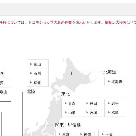
件数については、ドコモショップのみの件数を表示いたします。量販店の検索は「
富山
北海道
石川
良
北海道
福井
賀
北陸
歌山
東北
青森
秋田
岩手
山形
宮城
福島
関東・甲信越
東京
神奈川
千葉