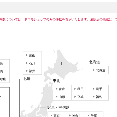
件数については、ドコモショップのみの件数を表示いたします。量販店の検索は「
富山
北海道
石川
良
北海道
福井
賀
北陸
歌山
東北
青森
秋田
岩手
山形
宮城
福島
関東・甲信越
東京
神奈川
千葉