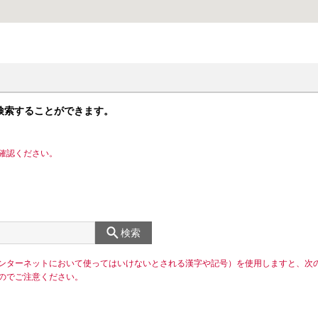
検索することができます。
確認ください。
検索
ンターネットにおいて使ってはいけないとされる漢字や記号）を使用しますと、次
のでご注意ください。