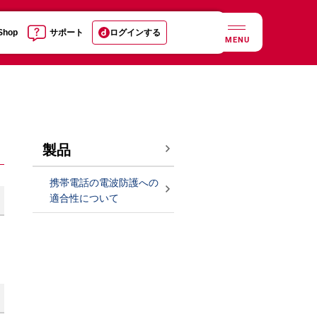
 Shop
サポート
ログインする
MENU
製品
携帯電話の電波防護への
適合性について