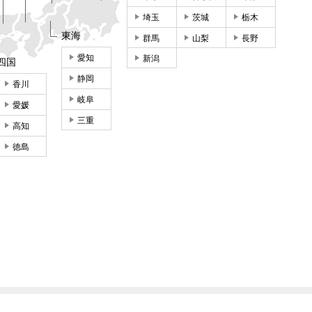
埼玉
茨城
栃木
東海
群馬
山梨
長野
愛知
新潟
四国
静岡
香川
岐阜
愛媛
三重
高知
徳島