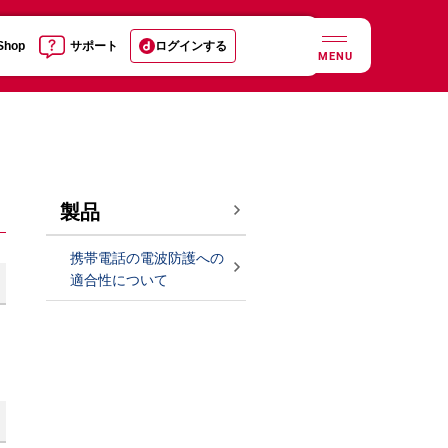
 Shop
サポート
ログインする
MENU
製品
携帯電話の電波防護への
適合性について