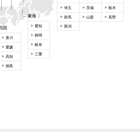
埼玉
茨城
栃木
東海
群馬
山梨
長野
愛知
新潟
四国
静岡
香川
岐阜
愛媛
三重
高知
徳島