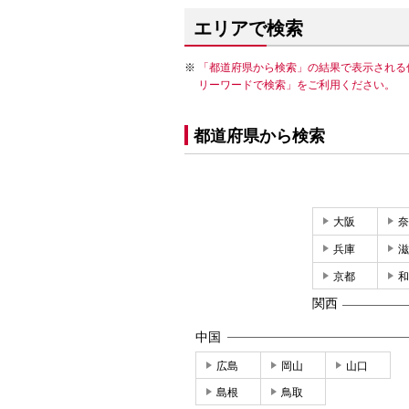
エリアで検索
「都道府県から検索」の結果で表示される
リーワードで検索」をご利用ください。
都道府県から検索
大阪
奈
兵庫
滋
京都
和
関西
中国
広島
岡山
山口
島根
鳥取