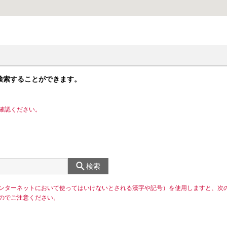
検索することができます。
確認ください。
検索
ンターネットにおいて使ってはいけないとされる漢字や記号）を使用しますと、次
のでご注意ください。