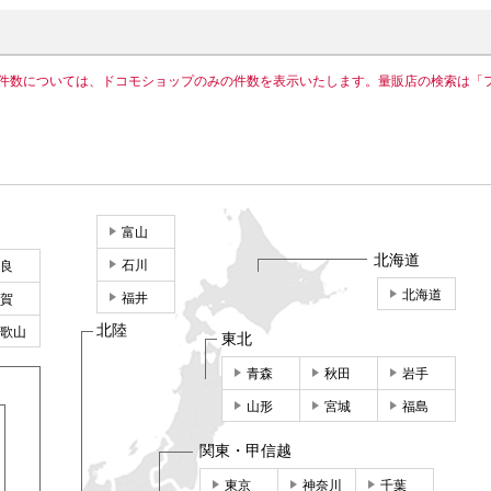
件数については、ドコモショップのみの件数を表示いたします。量販店の検索は「
富山
北海道
石川
良
北海道
福井
賀
北陸
歌山
東北
青森
秋田
岩手
山形
宮城
福島
関東・甲信越
東京
神奈川
千葉