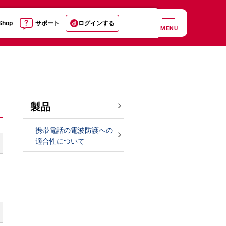
 Shop
サポート
ログインする
MENU
製品
携帯電話の電波防護への
適合性について