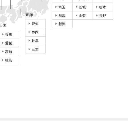
埼玉
茨城
栃木
東海
群馬
山梨
長野
愛知
新潟
四国
静岡
香川
岐阜
愛媛
三重
高知
徳島