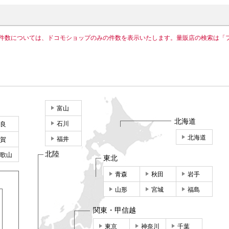
件数については、ドコモショップのみの件数を表示いたします。量販店の検索は「
富山
北海道
石川
良
北海道
福井
賀
北陸
歌山
東北
青森
秋田
岩手
山形
宮城
福島
関東・甲信越
東京
神奈川
千葉