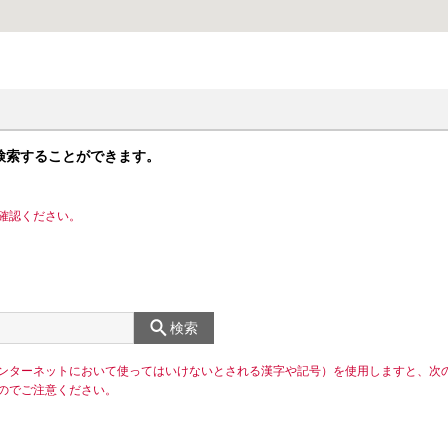
検索することができます。
確認ください。
検索
ンターネットにおいて使ってはいけないとされる漢字や記号）を使用しますと、次
のでご注意ください。