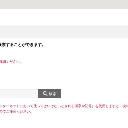
検索することができます。
確認ください。
検索
ンターネットにおいて使ってはいけないとされる漢字や記号）を使用しますと、次
のでご注意ください。