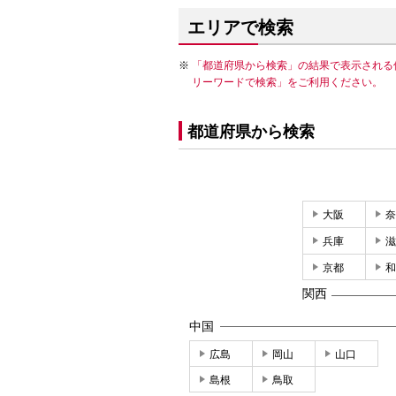
エリアで検索
「都道府県から検索」の結果で表示される
リーワードで検索」をご利用ください。
都道府県から検索
大阪
奈
兵庫
滋
京都
和
関西
中国
広島
岡山
山口
島根
鳥取