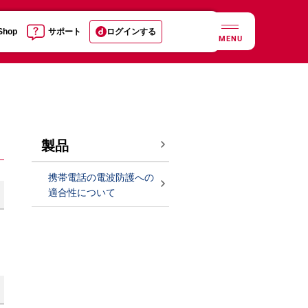
 Shop
サポート
ログインする
MENU
製品
携帯電話の電波防護への
適合性について