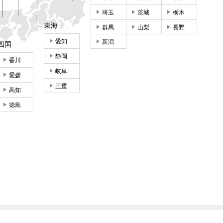
埼玉
茨城
栃木
東海
群馬
山梨
長野
愛知
新潟
四国
静岡
香川
岐阜
愛媛
三重
高知
徳島