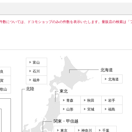
件数については、ドコモショップのみの件数を表示いたします。量販店の検索は「
富山
北海道
石川
良
北海道
福井
賀
北陸
歌山
東北
青森
秋田
岩手
山形
宮城
福島
関東・甲信越
東京
神奈川
千葉