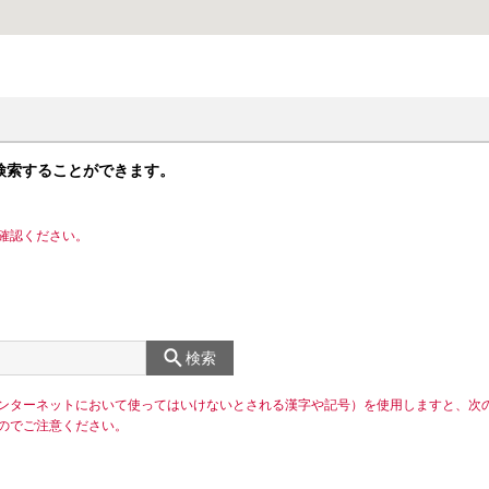
検索することができます。
確認ください。
検索
ンターネットにおいて使ってはいけないとされる漢字や記号）を使用しますと、次
のでご注意ください。