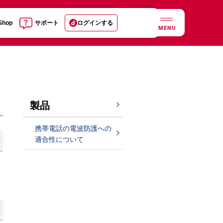
 Shop
サポート
ログインする
MENU
製品
携帯電話の電波防護への
適合性について