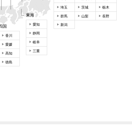
埼玉
茨城
栃木
東海
群馬
山梨
長野
愛知
新潟
四国
静岡
香川
岐阜
愛媛
三重
高知
徳島