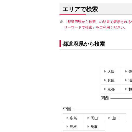
エリアで検索
「都道府県から検索」の結果で表示される
リーワードで検索」をご利用ください。
都道府県から検索
大阪
奈
兵庫
滋
京都
和
関西
中国
広島
岡山
山口
島根
鳥取