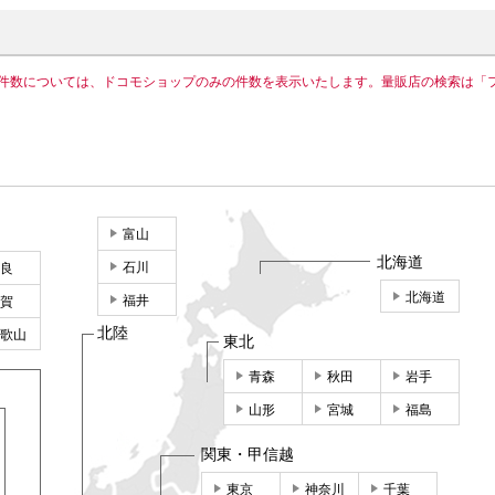
件数については、ドコモショップのみの件数を表示いたします。量販店の検索は「
富山
北海道
石川
良
北海道
福井
賀
北陸
歌山
東北
青森
秋田
岩手
山形
宮城
福島
関東・甲信越
東京
神奈川
千葉