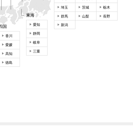
埼玉
茨城
栃木
東海
群馬
山梨
長野
愛知
新潟
四国
静岡
香川
岐阜
愛媛
三重
高知
徳島