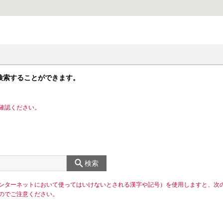
検索することができます。
確認ください。
検索
ンターネットにおいて使ってはいけないとされる漢字や記号）を使用しますと、次
のでご注意ください。