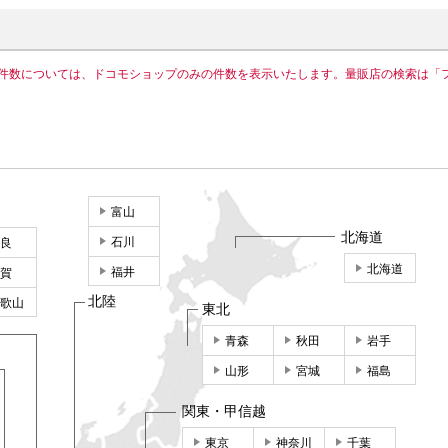
件数については、ドコモショップのみの件数を表示いたします。量販店の検索は「
富山
北海道
石川
良
北海道
福井
賀
北陸
歌山
東北
青森
秋田
岩手
山形
宮城
福島
関東・甲信越
東京
神奈川
千葉