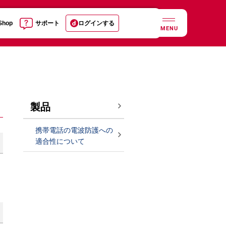
 Shop
サポート
ログインする
MENU
製品
携帯電話の電波防護への
適合性について