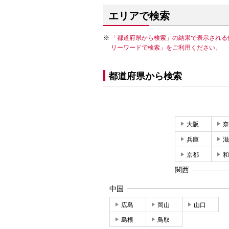
エリアで検索
「都道府県から検索」の結果で表示される
リーワードで検索」をご利用ください。
都道府県から検索
大阪
奈
兵庫
滋
京都
和
関西
中国
広島
岡山
山口
島根
鳥取