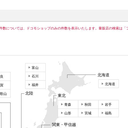
件数については、ドコモショップのみの件数を表示いたします。量販店の検索は「
富山
北海道
石川
良
北海道
福井
賀
北陸
歌山
東北
青森
秋田
岩手
山形
宮城
福島
関東・甲信越