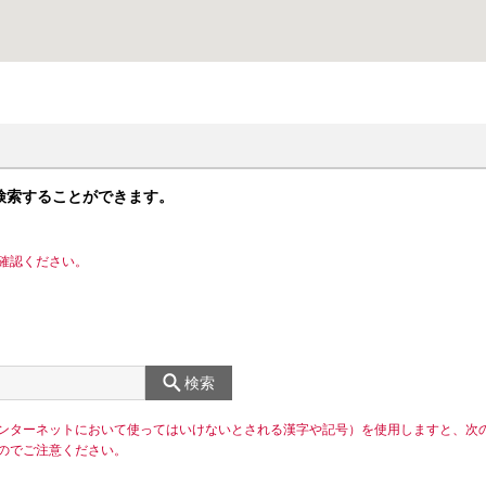
検索することができます。
確認ください。
検索
ンターネットにおいて使ってはいけないとされる漢字や記号）を使用しますと、次
のでご注意ください。