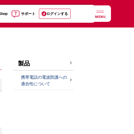
 Shop
サポート
ログインする
MENU
製品
携帯電話の電波防護への
適合性について