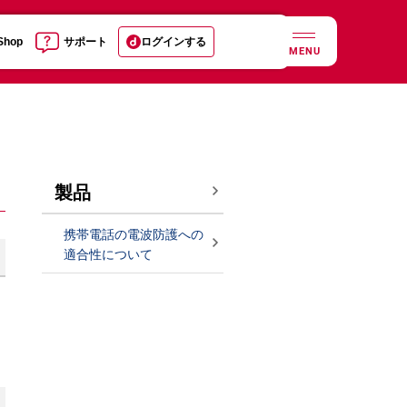
 Shop
サポート
ログインする
MENU
製品
携帯電話の電波防護への
適合性について