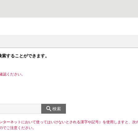
検索することができます。
確認ください。
検索
ンターネットにおいて使ってはいけないとされる漢字や記号）を使用しますと、次
のでご注意ください。