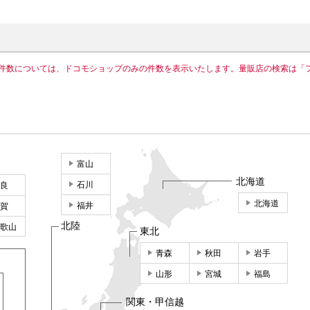
件数については、ドコモショップのみの件数を表示いたします。量販店の検索は「
富山
北海道
石川
良
北海道
福井
賀
北陸
歌山
東北
青森
秋田
岩手
山形
宮城
福島
関東・甲信越