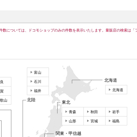
件数については、ドコモショップのみの件数を表示いたします。量販店の検索は「
富山
北海道
石川
良
北海道
福井
賀
北陸
歌山
東北
青森
秋田
岩手
山形
宮城
福島
関東・甲信越