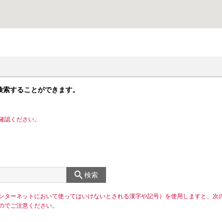
検索することができます。
確認ください。
検索
ンターネットにおいて使ってはいけないとされる漢字や記号）を使用しますと、次
のでご注意ください。