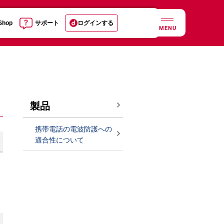
 Shop
サポート
ログインする
MENU
製品
携帯電話の電波防護への
適合性について