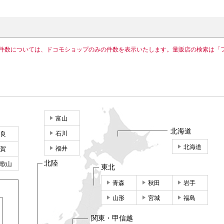
件数については、ドコモショップのみの件数を表示いたします。量販店の検索は「
富山
北海道
石川
良
北海道
福井
賀
北陸
歌山
東北
青森
秋田
岩手
山形
宮城
福島
関東・甲信越