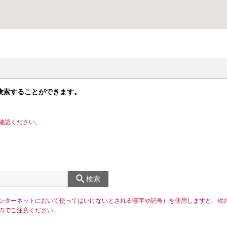
検索することができます。
確認ください。
検索
ンターネットにおいて使ってはいけないとされる漢字や記号）を使用しますと、次
のでご注意ください。