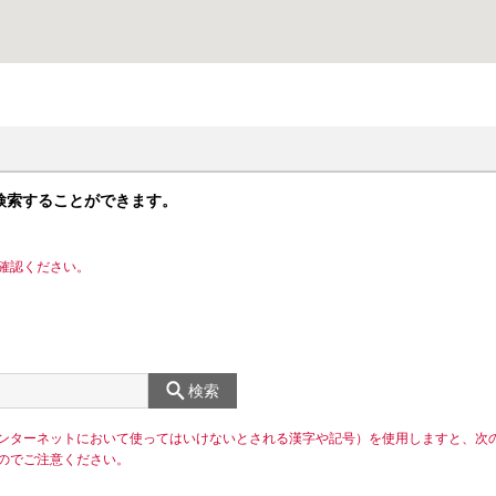
検索することができます。
確認ください。
検索
ンターネットにおいて使ってはいけないとされる漢字や記号）を使用しますと、次
のでご注意ください。