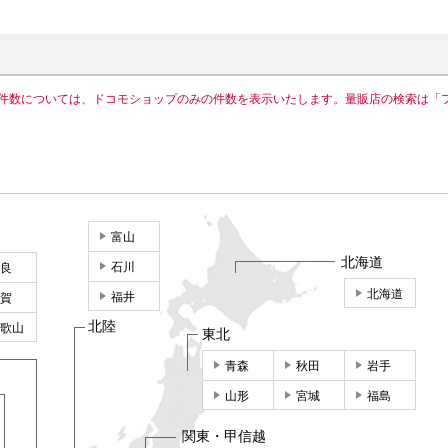
件数については、ドコモショップのみの件数を表示いたします。量販店の検索は「
富山
北海道
石川
良
北海道
福井
賀
北陸
歌山
東北
青森
秋田
岩手
山形
宮城
福島
関東・甲信越