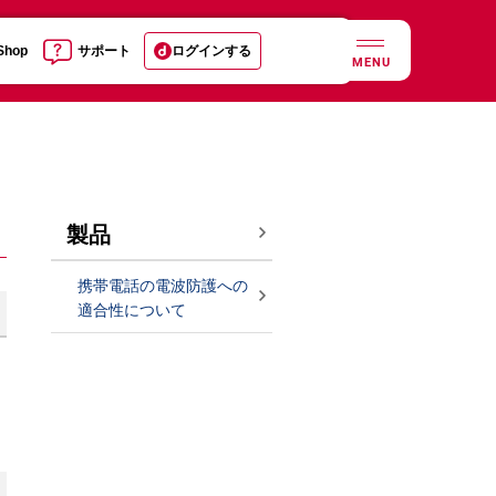
 Shop
サポート
ログインする
MENU
製品
携帯電話の電波防護への
適合性について