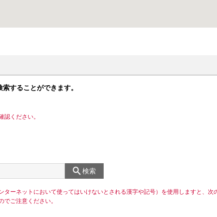
検索することができます。
確認ください。
検索
ンターネットにおいて使ってはいけないとされる漢字や記号）を使用しますと、次
のでご注意ください。