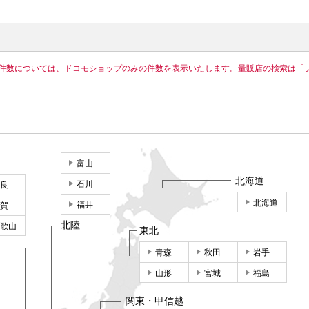
件数については、ドコモショップのみの件数を表示いたします。量販店の検索は「
富山
北海道
石川
良
北海道
福井
賀
北陸
歌山
東北
青森
秋田
岩手
山形
宮城
福島
関東・甲信越