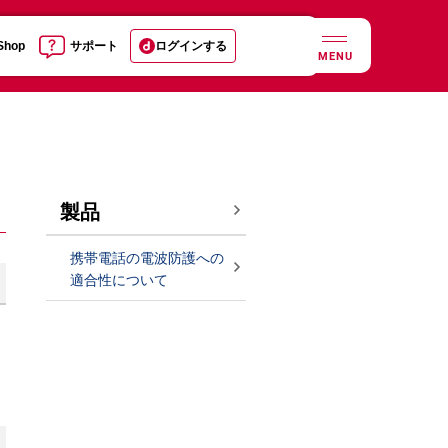
 Shop
サポート
ログインする
MENU
製品
携帯電話の電波防護への
適合性について