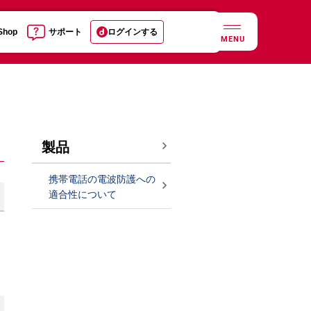
 Shop
サポート
ログインする
MENU
製品
携帯電話の電波防護への
適合性について