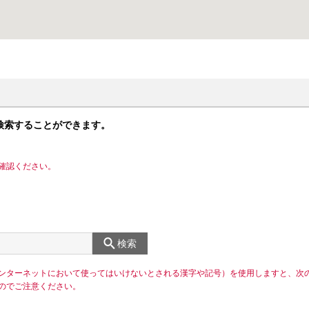
検索することができます。
確認ください。
検索
ンターネットにおいて使ってはいけないとされる漢字や記号）を使用しますと、次
のでご注意ください。