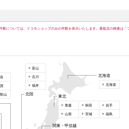
件数については、ドコモショップのみの件数を表示いたします。量販店の検索は「
富山
北海道
石川
良
北海道
福井
賀
北陸
歌山
東北
青森
秋田
岩手
山形
宮城
福島
関東・甲信越