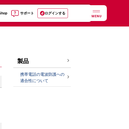
 Shop
サポート
ログインする
MENU
製品
携帯電話の電波防護への
適合性について