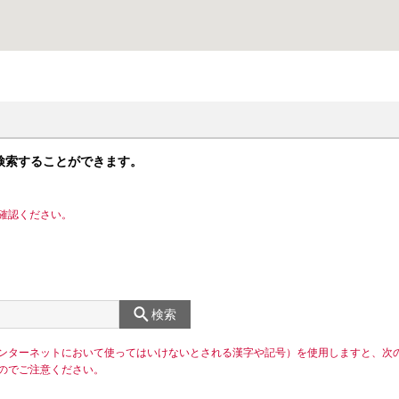
検索することができます。
確認ください。
検索
ンターネットにおいて使ってはいけないとされる漢字や記号）を使用しますと、次
のでご注意ください。