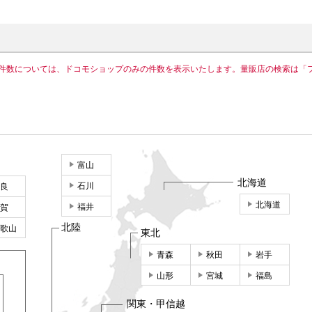
件数については、ドコモショップのみの件数を表示いたします。量販店の検索は「
富山
北海道
石川
良
北海道
福井
賀
北陸
歌山
東北
青森
秋田
岩手
山形
宮城
福島
関東・甲信越