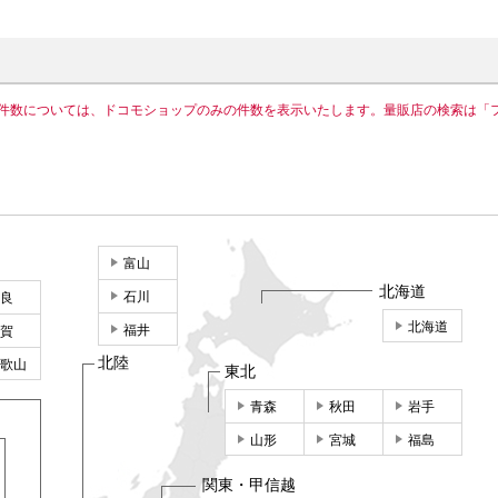
件数については、ドコモショップのみの件数を表示いたします。量販店の検索は「
富山
北海道
石川
良
北海道
福井
賀
北陸
歌山
東北
青森
秋田
岩手
山形
宮城
福島
関東・甲信越