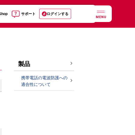
 Shop
サポート
ログインする
MENU
製品
携帯電話の電波防護への
適合性について