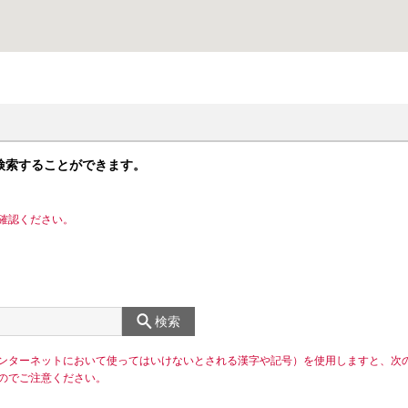
検索することができます。
確認ください。
検索
ンターネットにおいて使ってはいけないとされる漢字や記号）を使用しますと、次
のでご注意ください。