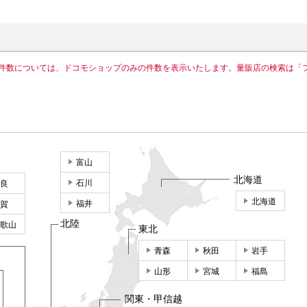
件数については、ドコモショップのみの件数を表示いたします。量販店の検索は「
富山
北海道
石川
良
北海道
福井
賀
北陸
歌山
東北
青森
秋田
岩手
山形
宮城
福島
関東・甲信越