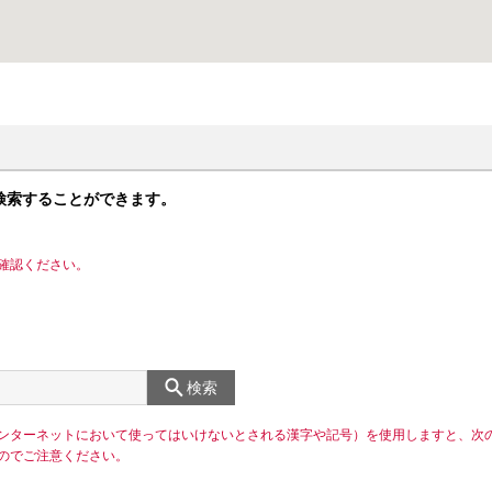
検索することができます。
確認ください。
検索
ンターネットにおいて使ってはいけないとされる漢字や記号）を使用しますと、次
のでご注意ください。