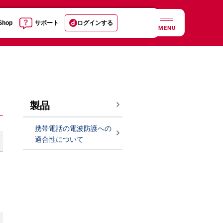
 Shop
サポート
ログインする
MENU
製品
携帯電話の電波防護への
適合性について