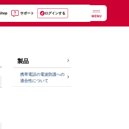
 Shop
サポート
ログインする
MENU
製品
携帯電話の電波防護への
適合性について