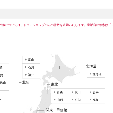
件数については、ドコモショップのみの件数を表示いたします。量販店の検索は「
富山
北海道
石川
良
北海道
福井
賀
北陸
歌山
東北
青森
秋田
岩手
山形
宮城
福島
関東・甲信越