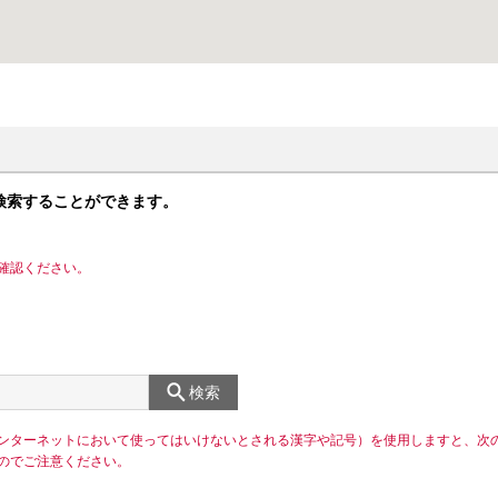
検索することができます。
確認ください。
検索
ンターネットにおいて使ってはいけないとされる漢字や記号）を使用しますと、次
のでご注意ください。