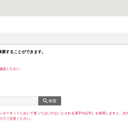
検索することができます。
確認ください。
検索
ンターネットにおいて使ってはいけないとされる漢字や記号）を使用しますと、次
のでご注意ください。