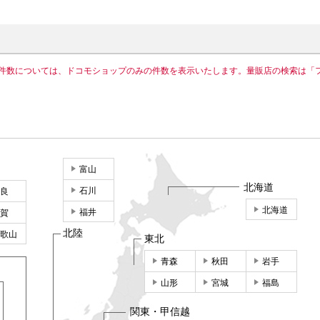
件数については、ドコモショップのみの件数を表示いたします。量販店の検索は「
富山
北海道
石川
良
北海道
福井
賀
北陸
歌山
東北
青森
秋田
岩手
山形
宮城
福島
関東・甲信越