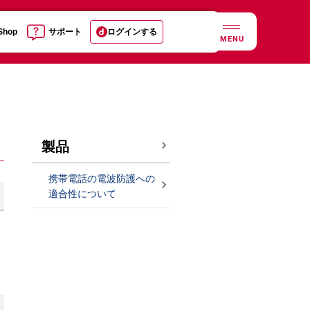
 Shop
サポート
ログインする
MENU
製品
携帯電話の電波防護への
適合性について