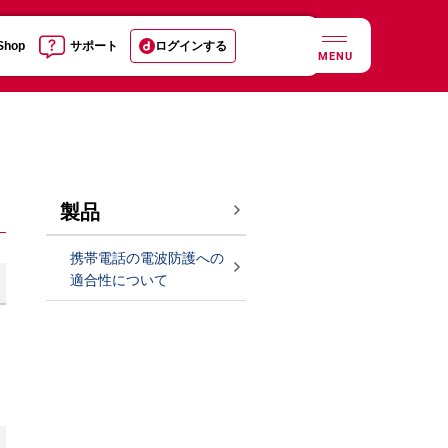
 Shop
サポート
ログインする
MENU
製品
携帯電話の電波防護への
適合性について