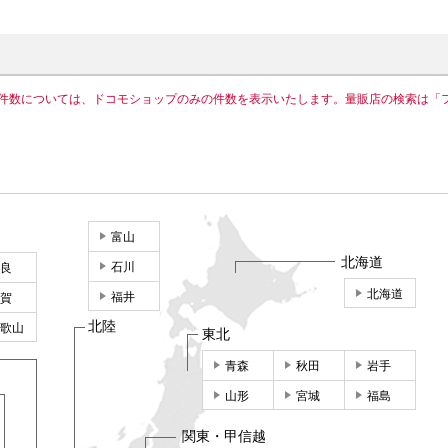
件数については、ドコモショップのみの件数を表示いたします。量販店の検索は「
富山
北海道
石川
良
北海道
福井
賀
北陸
歌山
東北
青森
秋田
岩手
山形
宮城
福島
関東・甲信越