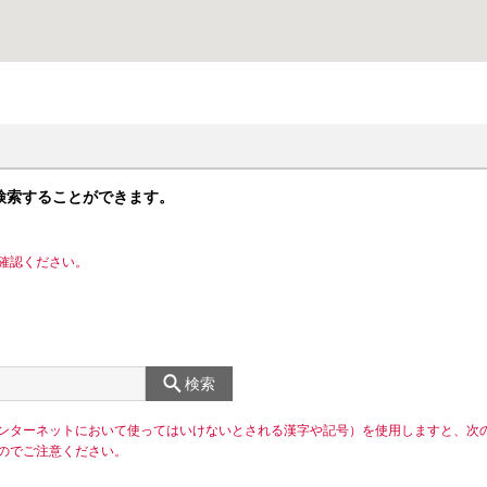
検索することができます。
確認ください。
検索
ンターネットにおいて使ってはいけないとされる漢字や記号）を使用しますと、次
のでご注意ください。