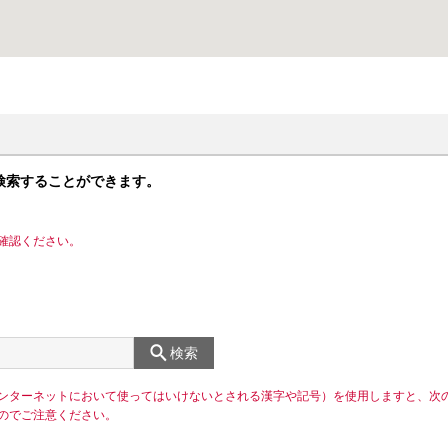
検索することができます。
確認ください。
検索
ンターネットにおいて使ってはいけないとされる漢字や記号）を使用しますと、次
のでご注意ください。