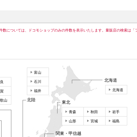
件数については、ドコモショップのみの件数を表示いたします。量販店の検索は「
富山
北海道
石川
良
北海道
福井
賀
北陸
歌山
東北
青森
秋田
岩手
山形
宮城
福島
関東・甲信越