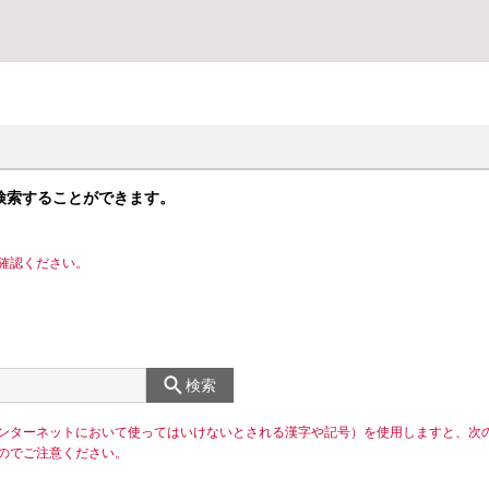
検索することができます。
確認ください。
検索
ンターネットにおいて使ってはいけないとされる漢字や記号）を使用しますと、次
のでご注意ください。