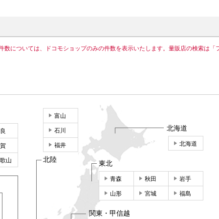
件数については、ドコモショップのみの件数を表示いたします。量販店の検索は「
富山
北海道
石川
良
北海道
福井
賀
北陸
歌山
東北
青森
秋田
岩手
山形
宮城
福島
関東・甲信越