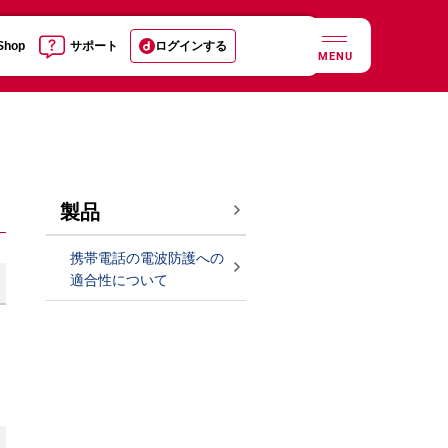
 Shop
サポート
ログインする
MENU
製品
携帯電話の電波防護への
適合性について