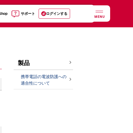
 Shop
サポート
ログインする
MENU
製品
携帯電話の電波防護への
適合性について