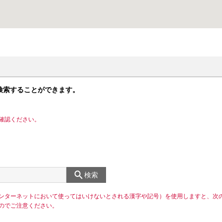
検索することができます。
確認ください。
検索
ンターネットにおいて使ってはいけないとされる漢字や記号）を使用しますと、次
のでご注意ください。