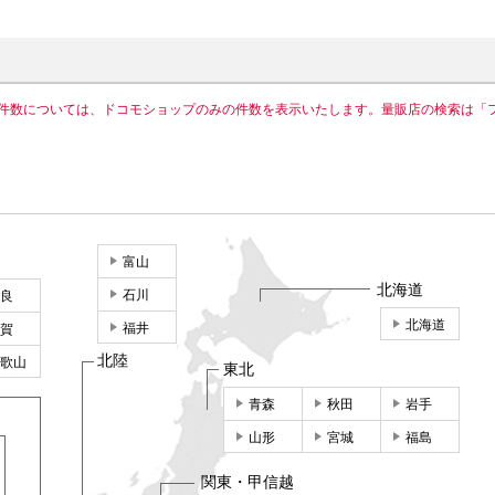
件数については、ドコモショップのみの件数を表示いたします。量販店の検索は「
富山
北海道
石川
良
北海道
福井
賀
北陸
歌山
東北
青森
秋田
岩手
山形
宮城
福島
関東・甲信越