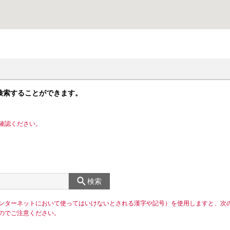
検索することができます。
確認ください。
検索
ンターネットにおいて使ってはいけないとされる漢字や記号）を使用しますと、次
のでご注意ください。