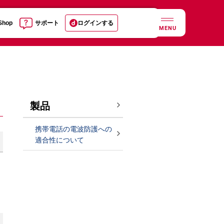
 Shop
サポート
ログインする
MENU
製品
携帯電話の電波防護への
適合性について