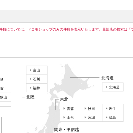
件数については、ドコモショップのみの件数を表示いたします。量販店の検索は「
富山
北海道
石川
良
北海道
福井
賀
北陸
歌山
東北
青森
秋田
岩手
山形
宮城
福島
関東・甲信越