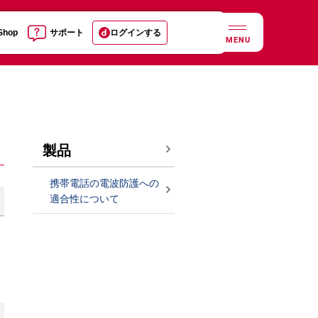
 Shop
サポート
ログインする
MENU
製品
携帯電話の電波防護への
適合性について