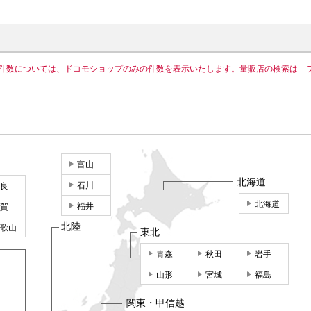
件数については、ドコモショップのみの件数を表示いたします。量販店の検索は「
富山
北海道
石川
良
北海道
福井
賀
北陸
歌山
東北
青森
秋田
岩手
山形
宮城
福島
関東・甲信越