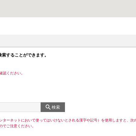
検索することができます。
確認ください。
検索
ンターネットにおいて使ってはいけないとされる漢字や記号）を使用しますと、次
のでご注意ください。