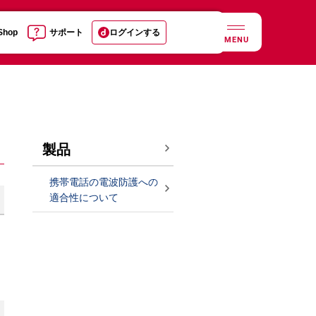
 Shop
サポート
ログインする
MENU
製品
携帯電話の電波防護への
適合性について