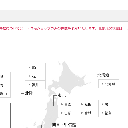
件数については、ドコモショップのみの件数を表示いたします。量販店の検索は「
富山
北海道
石川
良
北海道
福井
賀
北陸
歌山
東北
青森
秋田
岩手
山形
宮城
福島
関東・甲信越