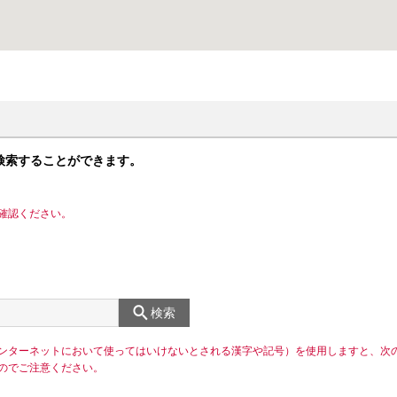
検索することができます。
確認ください。
検索
ンターネットにおいて使ってはいけないとされる漢字や記号）を使用しますと、次
のでご注意ください。