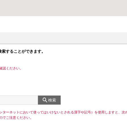
検索することができます。
確認ください。
検索
ンターネットにおいて使ってはいけないとされる漢字や記号）を使用しますと、次
のでご注意ください。