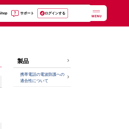
 Shop
サポート
ログインする
MENU
製品
携帯電話の電波防護への
適合性について