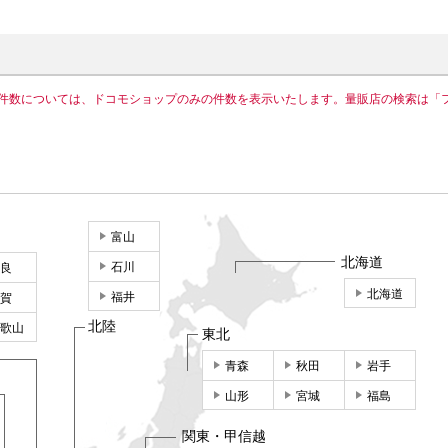
件数については、ドコモショップのみの件数を表示いたします。量販店の検索は「
富山
北海道
石川
良
北海道
福井
賀
北陸
歌山
東北
青森
秋田
岩手
山形
宮城
福島
関東・甲信越