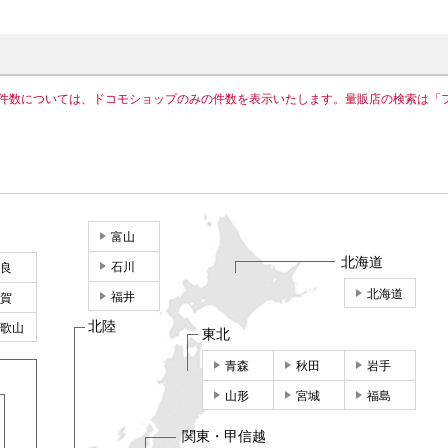
件数については、ドコモショップのみの件数を表示いたします。量販店の検索は「
富山
北海道
石川
良
北海道
福井
賀
北陸
歌山
東北
青森
秋田
岩手
山形
宮城
福島
関東・甲信越