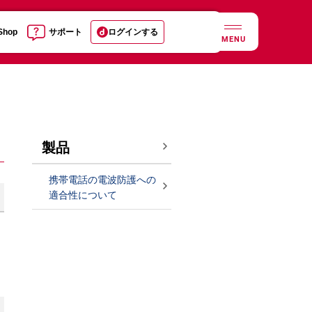
 Shop
サポート
ログインする
MENU
製品
携帯電話の電波防護への
適合性について