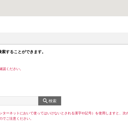
検索することができます。
確認ください。
検索
ンターネットにおいて使ってはいけないとされる漢字や記号）を使用しますと、次
のでご注意ください。