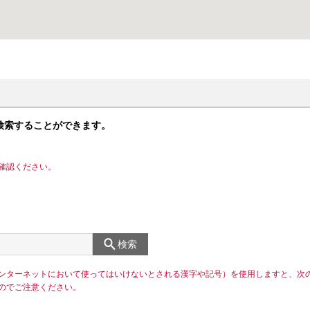
検索することができます。
確認ください。
検索
ンターネットにおいて使ってはいけないとされる漢字や記号）を使用しますと、次
のでご注意ください。