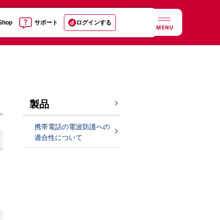
 Shop
サポート
ログインする
MENU
製品
携帯電話の電波防護への
適合性について