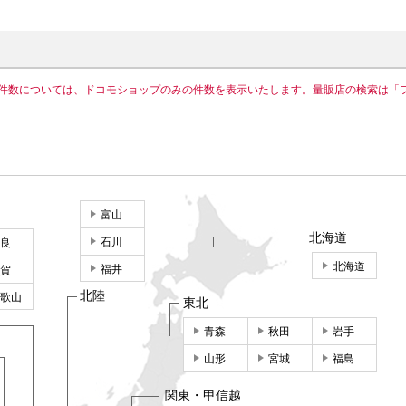
件数については、ドコモショップのみの件数を表示いたします。量販店の検索は「
富山
北海道
石川
良
北海道
福井
賀
北陸
歌山
東北
青森
秋田
岩手
山形
宮城
福島
関東・甲信越