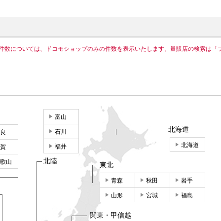
件数については、ドコモショップのみの件数を表示いたします。量販店の検索は「
富山
北海道
石川
良
北海道
福井
賀
北陸
歌山
東北
青森
秋田
岩手
山形
宮城
福島
関東・甲信越