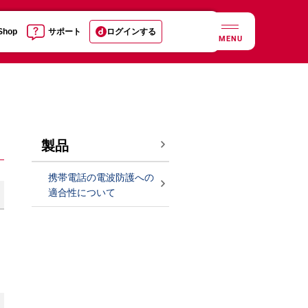
 Shop
サポート
ログインする
MENU
製品
携帯電話の電波防護への
適合性について