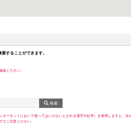
検索することができます。
確認ください。
検索
ンターネットにおいて使ってはいけないとされる漢字や記号）を使用しますと、次
のでご注意ください。