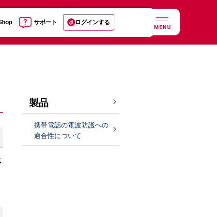
 Shop
サポート
ログインする
MENU
製品
携帯電話の電波防護への
適合性について
ス