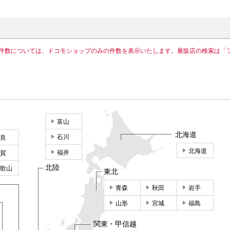
件数については、ドコモショップのみの件数を表示いたします。量販店の検索は「
富山
北海道
石川
良
北海道
福井
賀
北陸
歌山
東北
青森
秋田
岩手
山形
宮城
福島
関東・甲信越