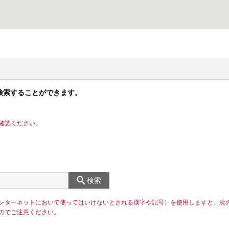
検索することができます。
確認ください。
検索
ンターネットにおいて使ってはいけないとされる漢字や記号）を使用しますと、次
のでご注意ください。