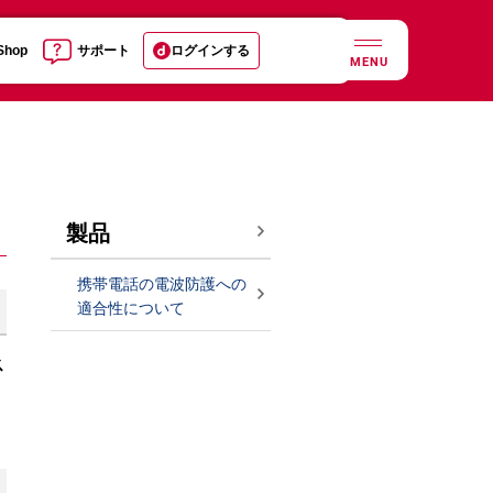
 Shop
サポート
ログインする
MENU
製品
携帯電話の電波防護への
適合性について
ス