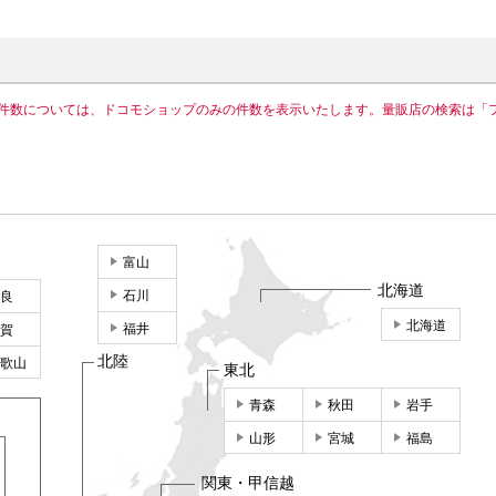
件数については、ドコモショップのみの件数を表示いたします。量販店の検索は「
富山
北海道
石川
良
北海道
福井
賀
北陸
歌山
東北
青森
秋田
岩手
山形
宮城
福島
関東・甲信越