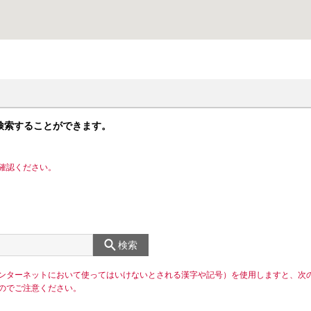
検索することができます。
確認ください。
検索
ンターネットにおいて使ってはいけないとされる漢字や記号）を使用しますと、次
のでご注意ください。