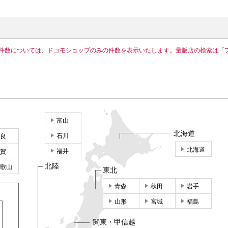
件数については、ドコモショップのみの件数を表示いたします。量販店の検索は「
富山
北海道
石川
良
北海道
福井
賀
北陸
歌山
東北
青森
秋田
岩手
山形
宮城
福島
関東・甲信越