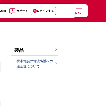
 Shop
サポート
ログインする
MENU
製品
携帯電話の電波防護への
適合性について