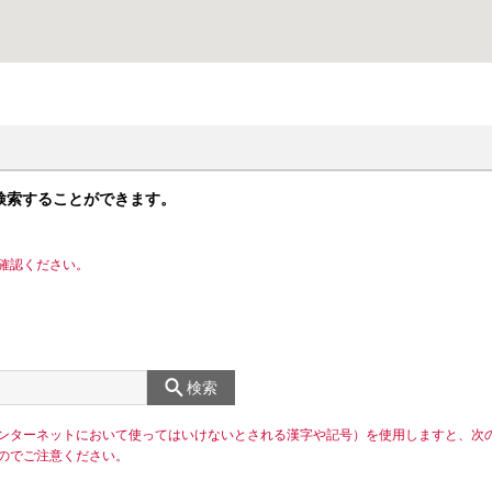
検索することができます。
確認ください。
検索
ンターネットにおいて使ってはいけないとされる漢字や記号）を使用しますと、次
のでご注意ください。