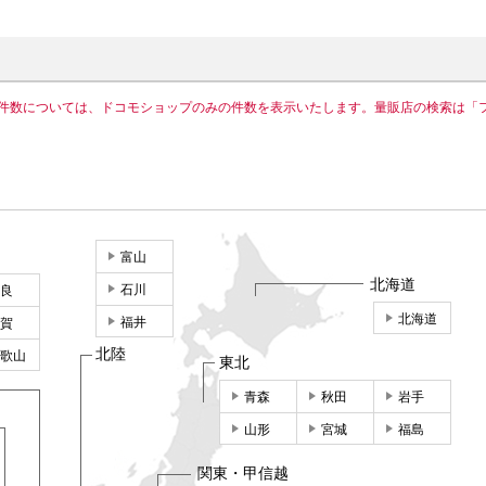
件数については、ドコモショップのみの件数を表示いたします。量販店の検索は「
富山
北海道
石川
良
北海道
福井
賀
北陸
歌山
東北
青森
秋田
岩手
山形
宮城
福島
関東・甲信越