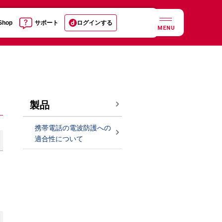
 Shop
サポート
ログインする
MENU
製品
携帯電話の電波防護への
適合性について