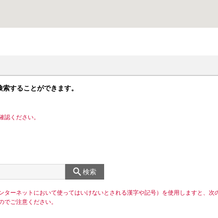
検索することができます。
確認ください。
検索
ンターネットにおいて使ってはいけないとされる漢字や記号）を使用しますと、次
のでご注意ください。