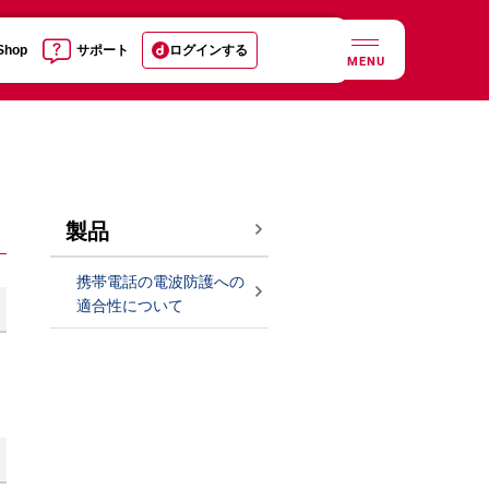
 Shop
サポート
ログインする
MENU
製品
携帯電話の電波防護への
適合性について