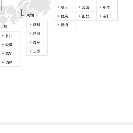
埼玉
茨城
栃木
東海
群馬
山梨
長野
愛知
新潟
四国
静岡
香川
岐阜
愛媛
三重
高知
徳島