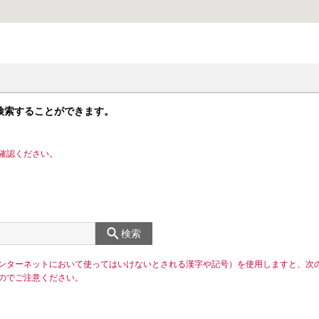
検索することができます。
確認ください。
検索
ンターネットにおいて使ってはいけないとされる漢字や記号）を使用しますと、次
のでご注意ください。