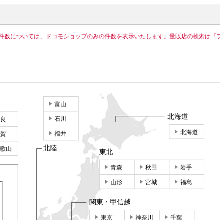
件数については、ドコモショップのみの件数を表示いたします。量販店の検索は「
富山
北海道
石川
良
北海道
福井
賀
北陸
歌山
東北
青森
秋田
岩手
山形
宮城
福島
関東・甲信越
東京
神奈川
千葉