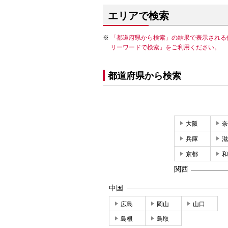
エリアで検索
「都道府県から検索」の結果で表示される
リーワードで検索」をご利用ください。
都道府県から検索
大阪
奈
兵庫
滋
京都
和
関西
中国
広島
岡山
山口
島根
鳥取