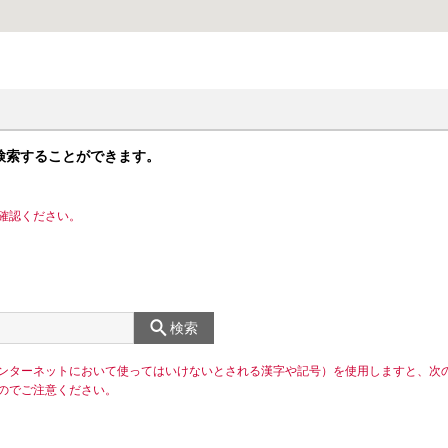
検索することができます。
確認ください。
検索
ンターネットにおいて使ってはいけないとされる漢字や記号）を使用しますと、次
のでご注意ください。