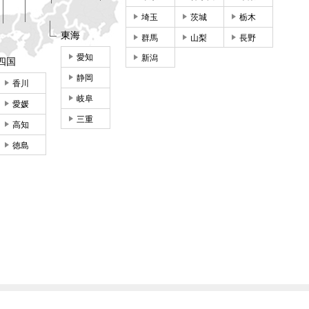
埼玉
茨城
栃木
東海
群馬
山梨
長野
愛知
新潟
四国
静岡
香川
岐阜
愛媛
三重
高知
徳島