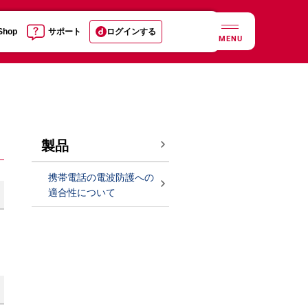
 Shop
サポート
ログインする
MENU
製品
携帯電話の電波防護への
適合性について