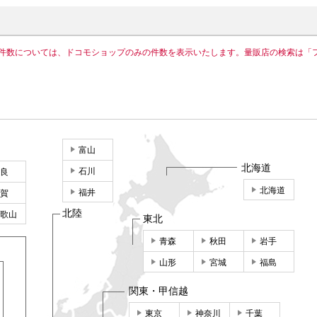
件数については、ドコモショップのみの件数を表示いたします。量販店の検索は「
富山
北海道
石川
良
北海道
福井
賀
北陸
歌山
東北
青森
秋田
岩手
山形
宮城
福島
関東・甲信越
東京
神奈川
千葉