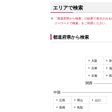
エリアで検索
「都道府県から検索」の結果で表示される
リーワードで検索」をご利用ください。
都道府県から検索
大阪
奈
兵庫
滋
京都
和
関西
中国
広島
岡山
山口
島根
鳥取