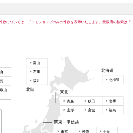
件数については、ドコモショップのみの件数を表示いたします。量販店の検索は「
富山
北海道
石川
良
北海道
福井
賀
北陸
歌山
東北
青森
秋田
岩手
山形
宮城
福島
関東・甲信越
東京
神奈川
千葉