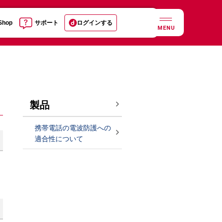
 Shop
サポート
ログインする
MENU
製品
携帯電話の電波防護への
適合性について