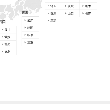
埼玉
茨城
栃木
東海
群馬
山梨
長野
愛知
新潟
四国
静岡
香川
岐阜
愛媛
三重
高知
徳島