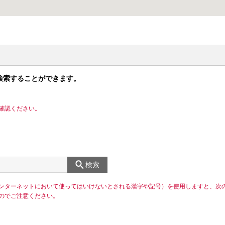
検索することができます。
確認ください。
検索
ンターネットにおいて使ってはいけないとされる漢字や記号）を使用しますと、次
のでご注意ください。