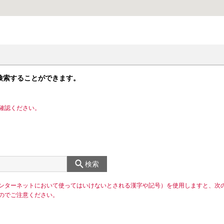
検索することができます。
確認ください。
検索
ンターネットにおいて使ってはいけないとされる漢字や記号）を使用しますと、次
のでご注意ください。