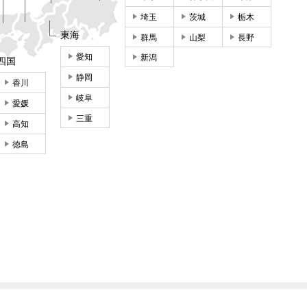
埼玉
茨城
栃木
東海
群馬
山梨
長野
愛知
新潟
四国
静岡
香川
岐阜
愛媛
三重
高知
徳島