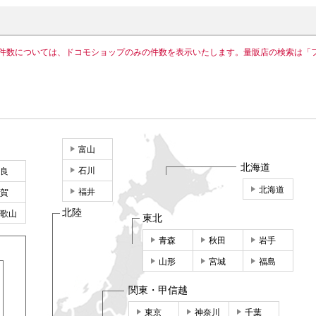
件数については、ドコモショップのみの件数を表示いたします。量販店の検索は「
富山
北海道
石川
良
北海道
福井
賀
北陸
歌山
東北
青森
秋田
岩手
山形
宮城
福島
関東・甲信越
東京
神奈川
千葉