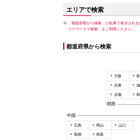
エリアで検索
「都道府県から検索」の結果で表示される
リーワードで検索」をご利用ください。
都道府県から検索
大阪
奈
兵庫
滋
京都
和
関西
中国
広島
岡山
山口
島根
鳥取