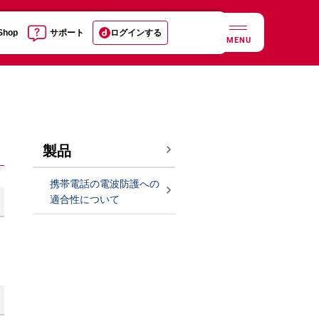
 Shop
サポート
ログインする
MENU
製品
携帯電話の電波防護への
適合性について